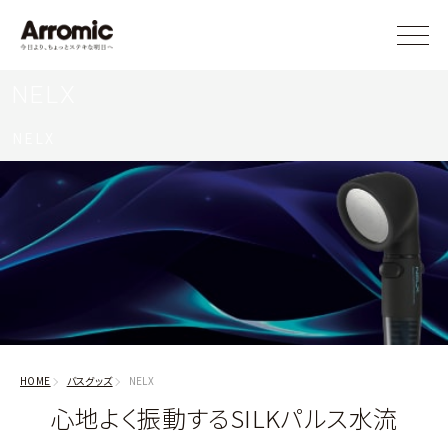
NELX
NELX
HOME
バスグッズ
NELX
心地よく振動するSILKパルス水流