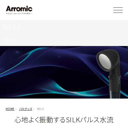
NELX
NELX
HOME
バスグッズ
NELX
心地よく振動するSILKパルス水流