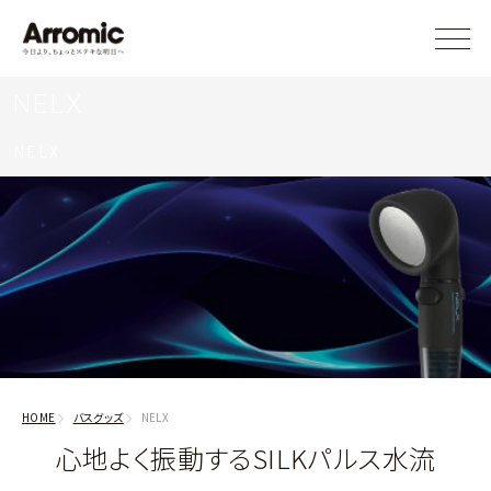
NELX
NELX
HOME
バスグッズ
NELX
心地よく振動するSILKパルス水流