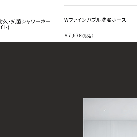
Wファインバブル洗濯ホース
耐久・抗菌シャワーホー
イト)
￥7,678
（税込）