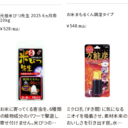
お米まもるくん調湿タイプ
元祖米びつ先生 2025 6ヵ月用
10kg
￥548
（税込）
￥528
（税込）
お米に寄ってくる害虫を、6種類
ミクロ孔（すき間）に気になる
の植物成分のパワーで撃退し
ニオイを吸着させ、素材本来の
寄せ付けません。米びつの…
おいしさを引き出す炭。水…