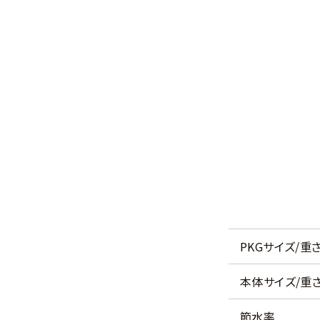
PKGサイズ/重
本体サイズ/重
節水率