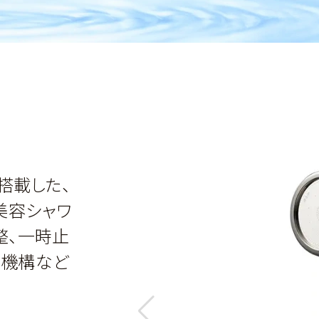
搭載した、
美容シャワ
整、一時止
生機構など