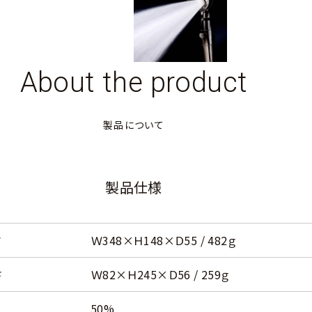
About the product
製品について
製品仕様
さ
Ｗ348×Ｈ148×Ｄ55 / 482ｇ
さ
Ｗ82×Ｈ245×Ｄ56 / 259ｇ
50%