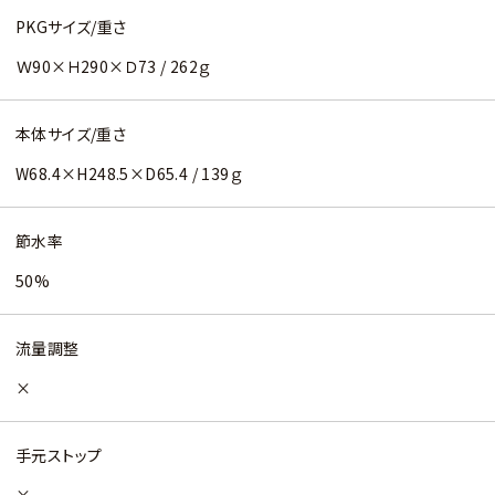
PKGサイズ/重さ
Ｗ90×Ｈ290×Ｄ73 / 262ｇ
本体サイズ/重さ
W68.4×H248.5×D65.4 / 139ｇ
節水率
50%
流量調整
×
手元ストップ
×