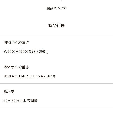
製品について
製品仕様
PKGサイズ/重さ
Ｗ90×Ｈ290×Ｄ73 / 290ｇ
本体サイズ/重さ
W68.4×H248.5×D75.4 / 167ｇ
節水率
50～70％※水流調整