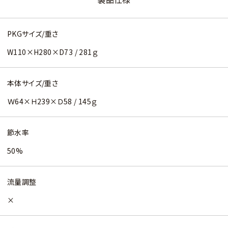
PKGサイズ/重さ
W110×H280×D73 / 281ｇ
本体サイズ/重さ
Ｗ64×Ｈ239×Ｄ58 / 145ｇ
節水率
50%
流量調整
×