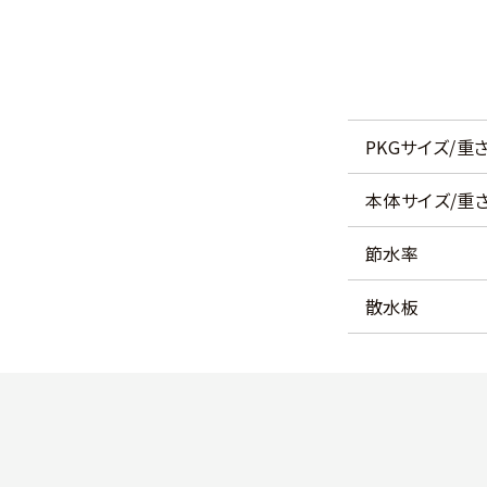
PKGサイズ/重
本体サイズ/重
節水率
散水板