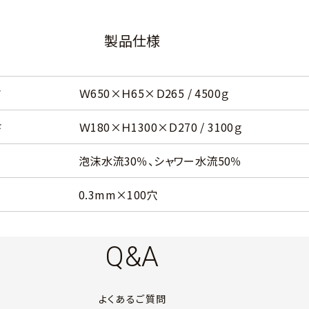
製品仕様
さ
Ｗ650×Ｈ65×Ｄ265 / 4500ｇ
さ
Ｗ180×Ｈ1300×Ｄ270 / 3100ｇ
泡沫水流30％、シャワー水流50％
0.3mm×100穴
Q&A
よくあるご質問