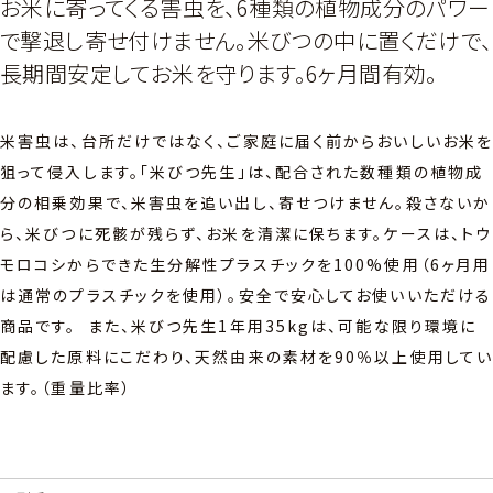
お米に寄ってくる害虫を、6種類の植物成分のパワー
で撃退し寄せ付けません。米びつの中に置くだけで、
長期間安定してお米を守ります。6ヶ月間有効。
米害虫は、台所だけではなく、ご家庭に届く前からおいしいお米
狙って侵入します。「米びつ先生」は、配合された数種類の植物成
分の相乗効果で、米害虫を追い出し、寄せつけません。殺さないか
ら、米びつに死骸が残らず、お米を清潔に保ちます。ケースは、トウ
モロコシからできた生分解性プラスチックを100%使用（6ヶ月用
は通常のプラスチックを使用）。安全で安心してお使いいただける
商品です。 また、米びつ先生1年用35kgは、可能な限り環境に
配慮した原料にこだわり、天然由来の素材を90％以上使用して
ます。（重量比率）