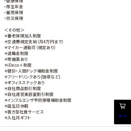
・健康保険
・厚生年金
・雇用保険
・労災保険
＜その他＞
＊養老保険加入制度
＊交通費規定支給（月4万円まで）
＊マイカー通勤可（規定あり）
＊退職金制度
＊常備薬あり
＊iDeco＋制度
＊健診・人間ドック補助金制度
＊フリードリンクあり(珈琲など)
＊オフィススナックあり
＊自社商品割引制度
＊自社運営美容室割引制度
＊インフルエンザ予防接種補助金制度
＊誕生日休暇
＊置き型社食サービス
カート
＊入社月ギフト