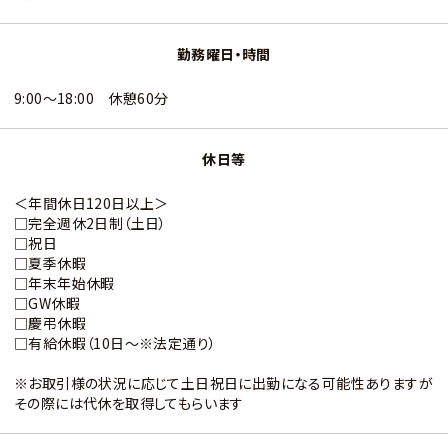
勤務曜日・時間
9:00～18:00 休憩60分
休日等
＜年間休日120日以上＞
□完全週休2日制（土日）
□祝日
□夏季休暇
□年末年始休暇
□GW休暇
□慶弔休暇
□有給休暇（10日～※法定通り）
※お取引様の状況に応じて土日祝日に出勤になる可能性ありますが
その際には代休を取得してもらいます